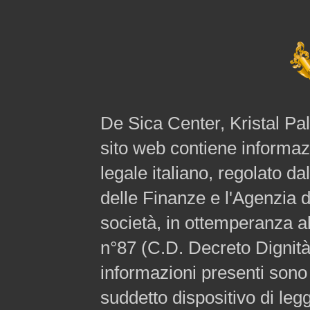
De Sica Center, Kristal Pala
sito web contiene informazi
legale italiano, regolato da
delle Finanze e l'Agenzia 
società, in ottemperanza a
n°87 (C.D. Decreto Dignità
informazioni presenti sono 
suddetto dispositivo di legg