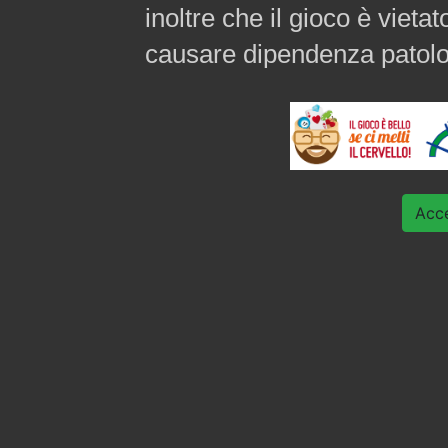
inoltre che il gioco è vieta
causare dipendenza patolo
Acc