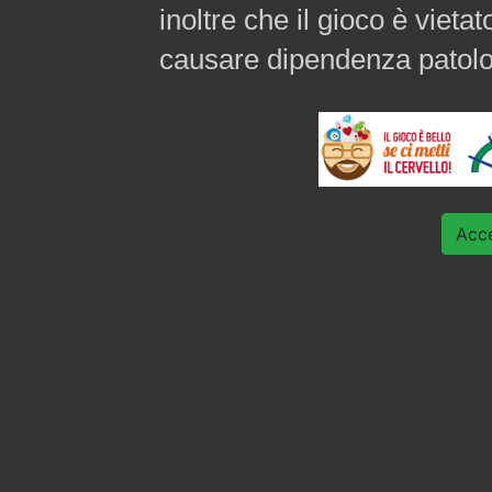
inoltre che il gioco è vieta
causare dipendenza patolo
Acc